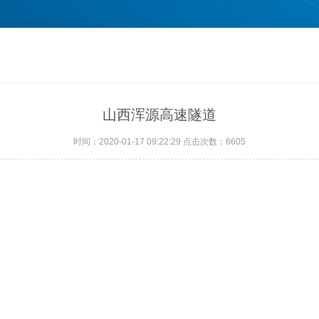
山西浑源高速隧道
时间：2020-01-17 09:22:29 点击次数：6605