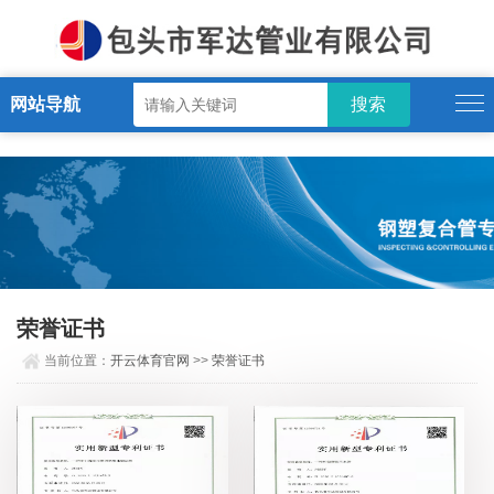
开云体育官网
网站导航
荣誉证书
当前位置：
开云体育官网
>>
荣誉证书