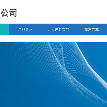
产品展示
开云体育官网
技术文章