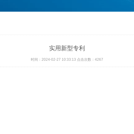
实用新型专利
时间：2024-02-27 10:33:13 点击次数：4267