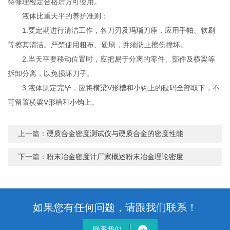
待修理检定合格后方可使用。
液体比重天平的养护准则：
1.要定期进行清洁工作，各刀刃及玛瑙刀座，应用手帕、软刷
等擦其清洁。严禁使用粗布、硬刷，并须防止擦伤撞坏。
2.当天平要移动位置时，应把易于分离的零件、部件及横梁等
拆卸分离，以免损坏刀子。
3.液体测定完毕，应将横梁V形槽和小钩上的砝码全部取下，不
可留置横梁V形槽和小钩上。
上一篇：
硬质合金密度测试仪与硬质合金的密度性能
下一篇：
粉末冶金密度计厂家概述粉末冶金理论密度
如果您有任何问题，请跟我们联系！
联系我们