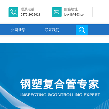
联系电话
邮箱地址
0472-2622618
jdgyljj@163.com
公司业绩
联系我们