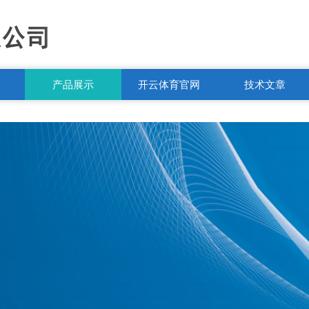
产品展示
开云体育官网
技术文章