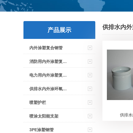
供排水内外
产品展示
合钢管
内外涂塑复合钢管
消防用内外涂塑复合钢管
电力用内外涂塑复合钢管
供排水内外涂环氧复合钢管
喷塑护栏
供排水
喷涂太阳能支架
3PE涂塑钢管