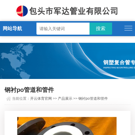
开云体育官网
网站导航
钢衬po管道和管件
当前位置：
开云体育官网
>>
产品展示
>>
钢衬po管道和管件