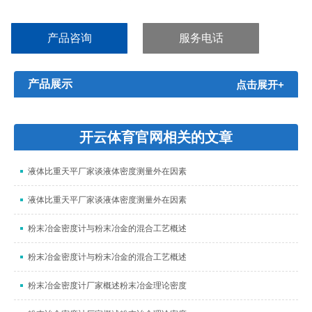
交通、机械、化工、电子电气、船舶、军工、航空航天等领域。...
产品咨询
服务电话
产品展示
点击展开+
开云体育官网相关的文章
液体比重天平厂家谈液体密度测量外在因素
液体比重天平厂家谈液体密度测量外在因素
粉末冶金密度计与粉末冶金的混合工艺概述
粉末冶金密度计与粉末冶金的混合工艺概述
粉末冶金密度计厂家概述粉末冶金理论密度