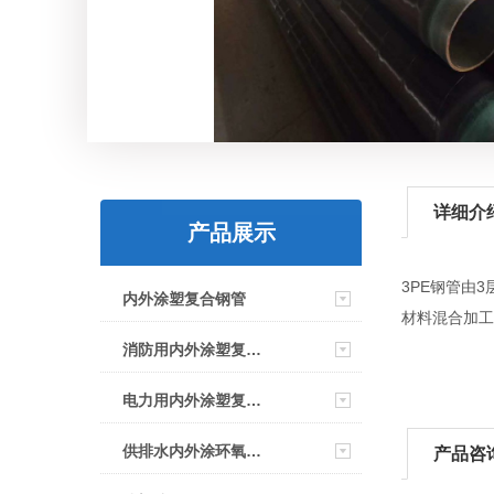
详细介
产品展示
3PE钢管由3
内外涂塑复合钢管
材料混合加工
消防用内外涂塑复合钢管
电力用内外涂塑复合钢管
供排水内外涂环氧复合钢管
产品咨