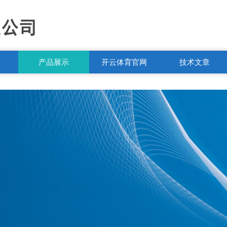
产品展示
开云体育官网
技术文章