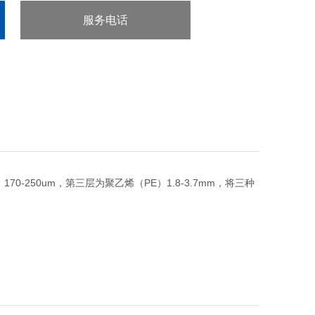
服务电话
：0472-2622618
0-250um，第三层为聚乙烯（PE）1.8-3.7mm，将三种