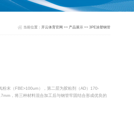
当前位置：
开云体育官网
>>
产品展示
>>
3PE涂塑钢管
粉末（FBE>100um），第二层为胶粘剂（AD）170-
8-3.7mm，将三种材料混合加工后与钢管牢固结合形成优良的