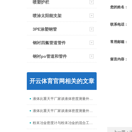
喷塑护栏
您的姓名：
喷涂太阳能支架
联系电话：
3PE涂塑钢管
常用邮箱：
钢衬四氟管道管件
钢衬po管道和管件
留言内容：
开云体育官网相关的文章
液体比重天平厂家谈液体密度测量外在因素
液体比重天平厂家谈液体密度测量外在因素
粉末冶金密度计与粉末冶金的混合工艺概述