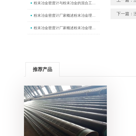
上一篇：
粉末冶金密度计与粉末冶金的混合工艺概述
下一篇：
粉末冶金密度计厂家概述粉末冶金理论密度
粉末冶金密度计厂家概述粉末冶金理论密度
推荐产品