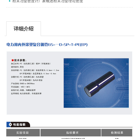
粉末冶金密度计厂家概述粉末冶金理论密度
详细介绍