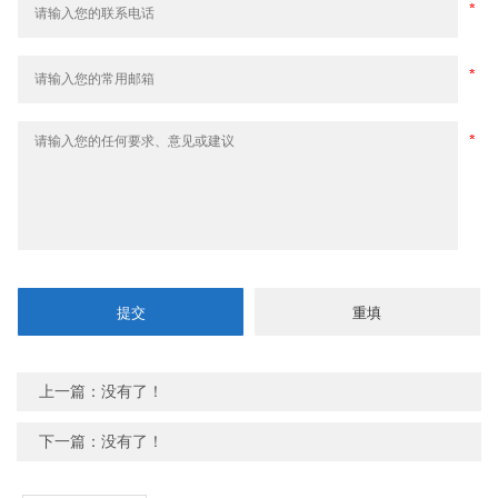
上一篇：没有了！
下一篇：没有了！